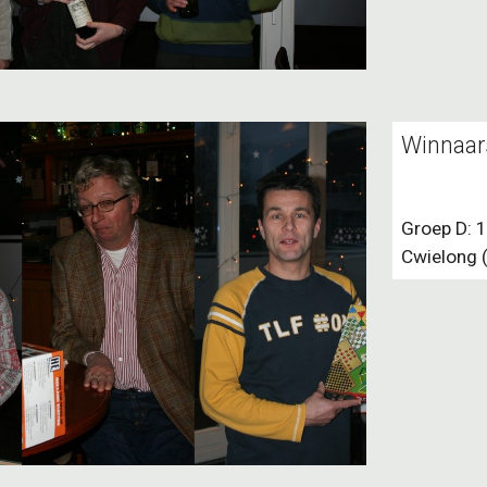
Winnaar
Groep D: 1
Cwielong (
abuse