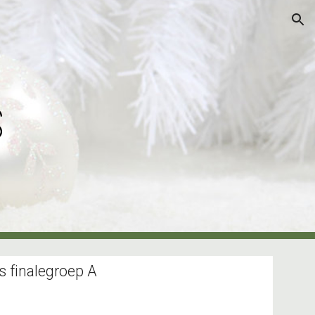
ion
s
s finalegroep A