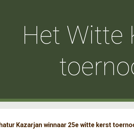
ip to main content
Skip to navigat
Het Witte 
toerno
hatur Kazarjan winnaar 25e witte kerst toernoo