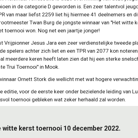
oen in de categorie D geworden is. Een zeer talentvol jeug
R van maar liefst 2259 liet hij hiermee 41 deelnemers en di
rootmeester Twan Burg de jongste winnaar van "Het witte k
het toernooi won. Nog net een jaartje jonger!
ist Vrijpionner Jesus Jara een zeer verdienstelijke tweede 
e spelers achter zich liet en een TPR van 2077 kon noteren. 
l meerdere keren heeft laten zien dat hij een sterke snelsch
ste Trui Toernooi" in Mook.
innaar Ornett Stork die wellicht met wat hogere verwachti
5e editie, voor de eerste keer onder bezielende leiding va
esvol toernooi gebleken wat zeker herhaald zal worden.
e witte kerst toernooi 10 december 2022.