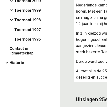
Toernooi 2000
Nederlands kampi
Toernooi 1999
horen. Met een TP
en mag zich na g
Toernooi 1998
12 jaar toen hij 
Toernooi 1997
In zijn kielzog w
Toernooi 1996
hoger ingeschaald
aangezien Jesus a
Contact en
sterk bezette "Ki
lidmaatschap
Derde werd oud w
Historie
Al met al is de 2
gezellig en succ
Uitslagen 25