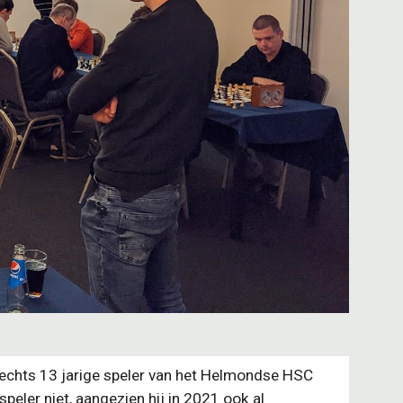
slechts 13 jarige speler van het Helmondse HSC
eler niet, aangezien hij in 2021 ook al