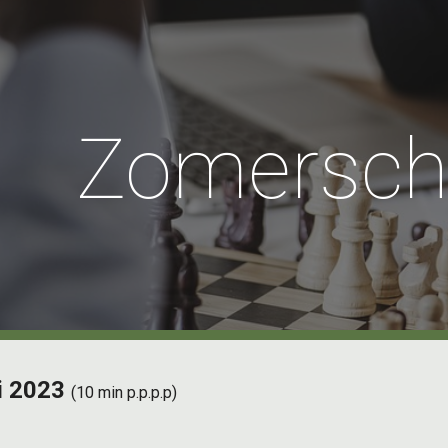
ip to main content
Skip to navigat
Zomersch
i 2023
(
10
min p.p.p.p)