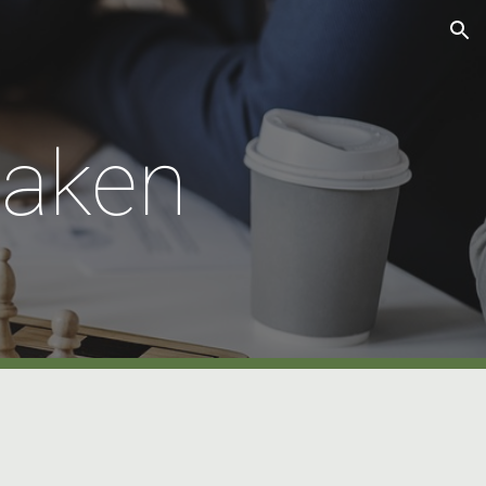
ion
aken