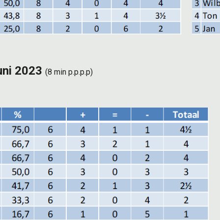
uni 2023
(8 min p.p.p.p)
abuse